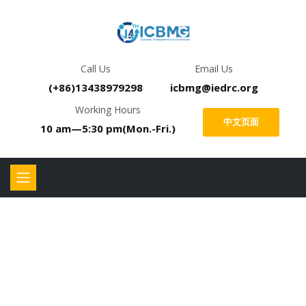
Call Us
Email Us
(+86)13438979298
icbmg@iedrc.org
Working Hours
中文页面
10 am—5:30 pm(Mon.-Fri.)
征稿通知